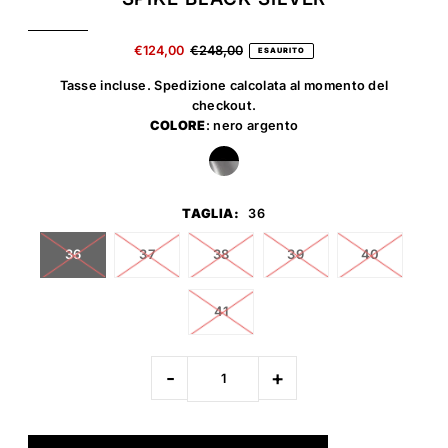
€124,00
€248,00
ESAURITO
Tasse incluse.
Spedizione
calcolata al momento del
checkout.
COLORE
: nero argento
TAGLIA:
36
36
37
38
39
40
41
-
+