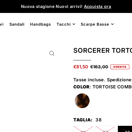
Nuova stagione Nuovi arrivi!
Acquista ora
vi
Sandali
Handbags
Tacchi
Scarpe Basse
SORCERER TORT
€81,50
€163,00
VENDITA
Tasse incluse.
Spedizione
COLOR
: TORTOISE COM
TAGLIA:
38