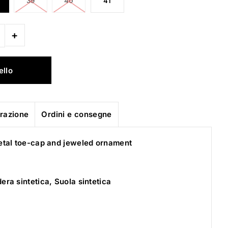
39
40
41
+
urazione
Ordini e consegne
etal toe-cap and jeweled ornament
era sintetica, Suola sintetica