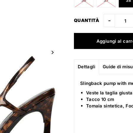
36
37
38
-
QUANTITÀ
Dettagli
Guide di mis
Slingback pump with m
Veste la taglia giusta
Tacco 10 cm
Tomaia sintetica, Fod