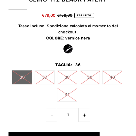
€79,00
€158,00
ESAURITO
Tasse incluse.
Spedizione
calcolata al momento del
checkout.
COLORE
: vernice nera
TAGLIA:
36
36
37
38
39
40
41
-
+