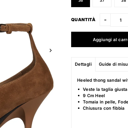
36
37
38
-
QUANTITÀ
Dettagli
Guide di mis
Heeled thong sandal wi
Veste la taglia giusta
9 Cm Heel
Tomaia in pelle, Fode
Chiusura con fibbia