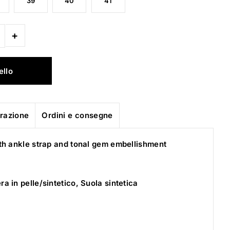
39
40
41
+
urazione
Ordini e consegne
th ankle strap and tonal gem embellishment
ra in pelle/sintetico, Suola sintetica