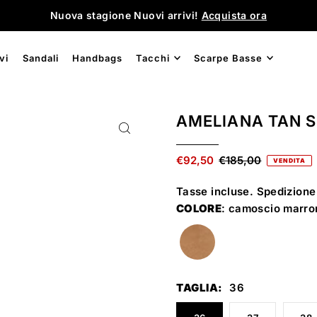
Nuova stagione Nuovi arrivi!
Acquista ora
vi
Sandali
Handbags
Tacchi
Scarpe Basse
AMELIANA TAN 
€92,50
€185,00
VENDITA
Tasse incluse.
Spedizione
COLORE
: camoscio marro
TAGLIA:
36