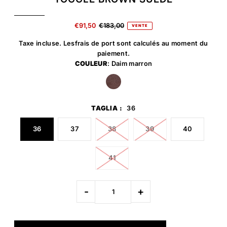
€91,50
€183,00
VENTE
Taxe incluse. Les
frais de port
sont calculés au moment du
paiement.
COULEUR
: Daim marron
TAGLIA :
36
36
37
38
39
40
41
-
+