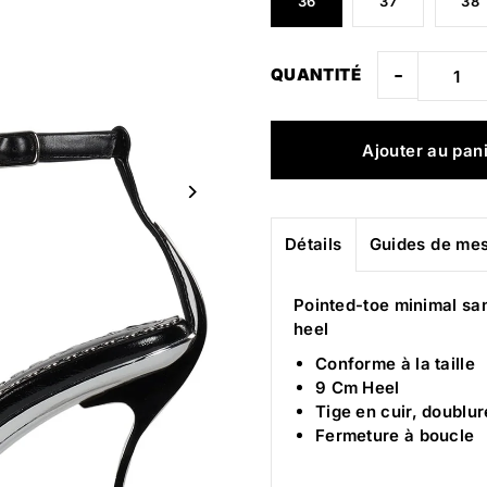
36
37
38
-
QUANTITÉ
Détails
Guides de me
Pointed-toe minimal san
heel
Conforme à la taille
9 Cm Heel
Tige en cuir, doublur
Fermeture à boucle