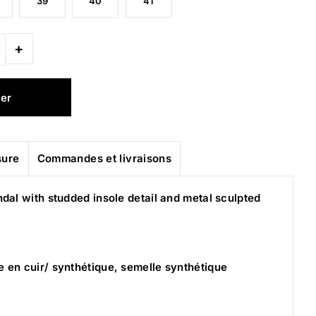
39
40
41
+
sure
Commandes et livraisons
dal with studded insole detail and metal sculpted
e en cuir/ synthétique, semelle synthétique