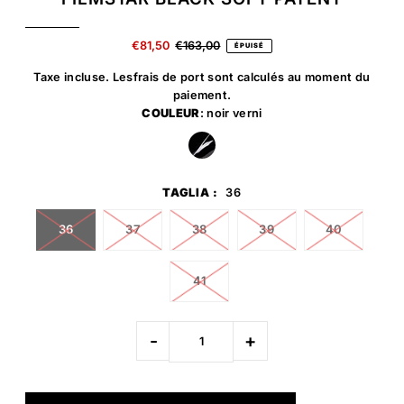
€81,50
€163,00
ÉPUISÉ
Taxe incluse. Les
frais de port
sont calculés au moment du
paiement.
COULEUR
: noir verni
TAGLIA :
36
36
37
38
39
40
41
-
+