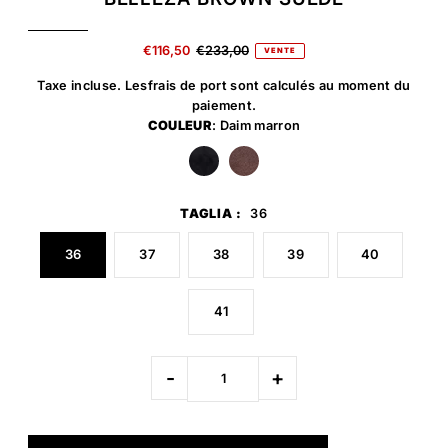
€116,50
€233,00
VENTE
Taxe incluse. Les
frais de port
sont calculés au moment du
paiement.
COULEUR
: Daim marron
TAGLIA :
36
36
37
38
39
40
41
-
+