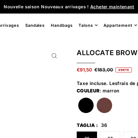
Nouvelle saison Nouveaux arrivages !
Acheter maintenant
rrivages
Sandales
Handbags
Talons
Appartement
ALLOCATE BRO
€91,50
€183,00
VENTE
Taxe incluse. Les
frais de 
COULEUR
: marron
TAGLIA :
36