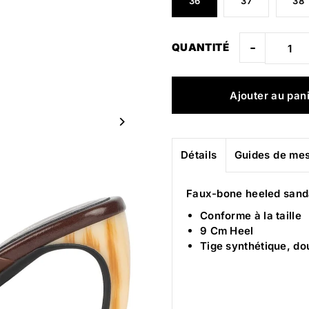
36
37
38
-
QUANTITÉ
Détails
Guides de me
Faux-bone heeled sand
Conforme à la taille
9 Cm Heel
Tige synthétique, do