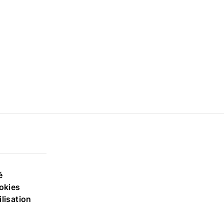
é
ookies
lisation