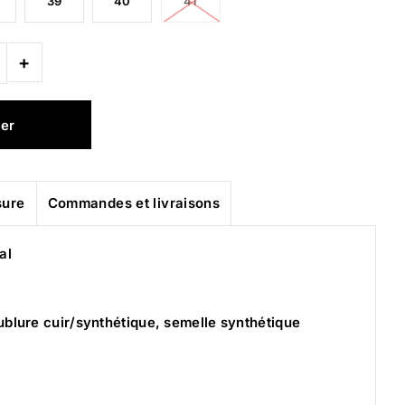
39
40
41
+
sure
Commandes et livraisons
al
ublure cuir/synthétique, semelle synthétique