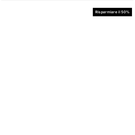
In primo piano
Risparmiare il 50%
Most relevant
I più venduti
In ordine alfabetico, A-Z
In ordine alfabetico, Z-A
Prezzo, dal più basso al più
alto
Prezzo, dal più alto al più
basso
Data, dal vecchio al nuovo
Data, da nuovo a vecchio